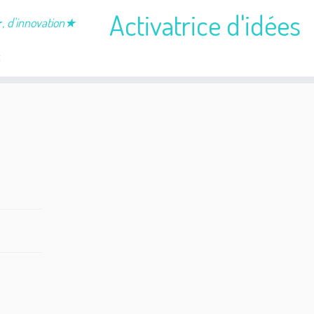
Activatrice d'idées
é★, d'innovation★
t