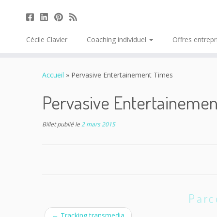
Cécile Clavier
Coaching individuel
Offres entrep
Passer
au
Accueil
»
Pervasive Entertainement Times
contenu
Pervasive Entertaineme
Billet publié le
2 mars 2015
Parc
←
Tracking transmedia