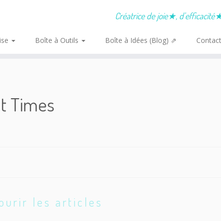
Créatrice de joie★, d'efficacit
rise
Boîte à Outils
Boîte à Idées (Blog) ⇗
Contac
nt Times
ourir les articles